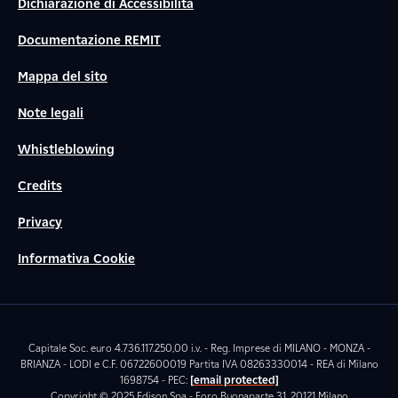
Dichiarazione di Accessibilità
Documentazione REMIT
Mappa del sito
Note legali
Whistleblowing
Credits
Privacy
Informativa Cookie
Capitale Soc. euro 4.736.117.250,00 i.v. - Reg. Imprese di MILANO - MONZA -
BRIANZA - LODI e C.F. 06722600019 Partita IVA 08263330014 - REA di Milano
1698754 - PEC:
[email protected]
Copyright © 2025 Edison Spa - Foro Buonaparte 31, 20121 Milano