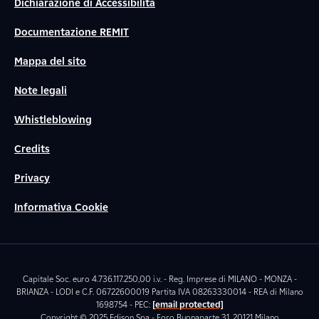
Dichiarazione di Accessibilità
Documentazione REMIT
Mappa del sito
Note legali
Whistleblowing
Credits
Privacy
Informativa Cookie
Capitale Soc. euro 4.736.117.250,00 i.v. - Reg. Imprese di MILANO - MONZA -
BRIANZA - LODI e C.F. 06722600019 Partita IVA 08263330014 - REA di Milano
1698754 - PEC:
[email protected]
Copyright © 2025 Edison Spa - Foro Buonaparte 31, 20121 Milano