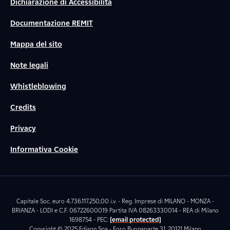
Dichiarazione di Accessibilità
Documentazione REMIT
Mappa del sito
Note legali
Whistleblowing
Credits
Privacy
Informativa Cookie
Capitale Soc. euro 4.736.117.250,00 i.v. - Reg. Imprese di MILANO - MONZA -
BRIANZA - LODI e C.F. 06722600019 Partita IVA 08263330014 - REA di Milano
1698754 - PEC:
[email protected]
Copyright © 2025 Edison Spa - Foro Buonaparte 31, 20121 Milano