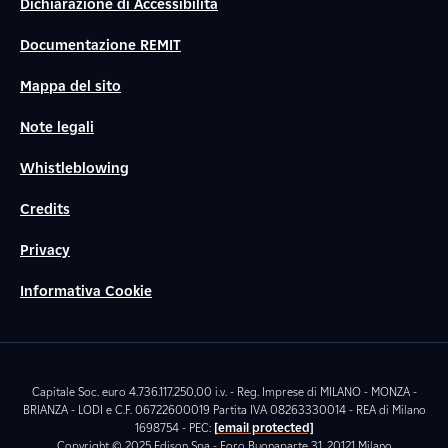
Dichiarazione di Accessibilità
Documentazione REMIT
Mappa del sito
Note legali
Whistleblowing
Credits
Privacy
Informativa Cookie
Capitale Soc. euro 4.736.117.250,00 i.v. - Reg. Imprese di MILANO - MONZA -
BRIANZA - LODI e C.F. 06722600019 Partita IVA 08263330014 - REA di Milano
1698754 - PEC:
[email protected]
Copyright © 2025 Edison Spa - Foro Buonaparte 31, 20121 Milano