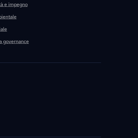
tà e impegno
ientale
ale
la governance