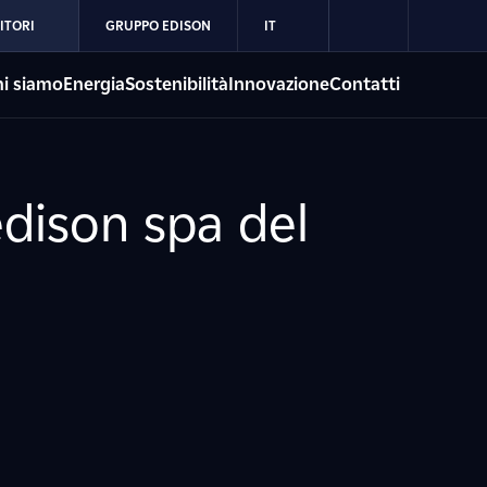
ITORI
GRUPPO EDISON
IT
i siamo
Energia
Sostenibilità
Innovazione
Contatti
edison spa del