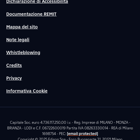
Dichiarazione di Accessibilità
Documentazione REMIT
Mappa del sito
Note legali
Whistleblowing
Credits
Privacy
Informativa Cookie
Capitale Soc. euro 4.736.117.250,00 i.v. - Reg. Imprese di MILANO - MONZA -
BRIANZA - LODI e C.F. 06722600019 Partita IVA 08263330014 - REA di Milano
1698754 - PEC:
[email protected]
Copyright © 2025 Edison Spa - Foro Buonaparte 31, 20121 Milano