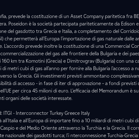
ofia, prevede la costituzione di un Asset Company paritetica fra 
opera. Poseidon è la società partecipata pariteticamente da Edison 
one del gasdotto tra Grecia e Italia, a completamento del Corridoi
TGI) che permetterà all’Europa l’importazione di gas naturale dalle 
e. L’accordo prevede inoltre la costituzione di una Commercial C
commercializzazione del gas alle frontiere della Bulgaria e dei paes
 160 km tra Komotini (Grecia) e Dimitrovgrav (Bulgaria) con una c
 di metri cubi di gas all’anno per fornire alla Bulgaria l’accesso a n
erso la Grecia. Gli investimenti previsti ammontano complessiva
ibilità di accesso - in fase di iter di approvazione – a fondi previsti
l’UE per circa 45 milioni di euro. L’efficacia del Memorandum è sub
i organi delle società interessate.
 ITGI - Interconnector Turkey Greece Italy
all’Italia e all’Europa di importare fino a 10 miliardi di metri cubi d
 Caspio e del Medio Oriente attraverso la Turchia e la Grecia. Il corr
 rete nazionale dei gasdotti turca; l’i nterconnessione Turchia-Grecia 