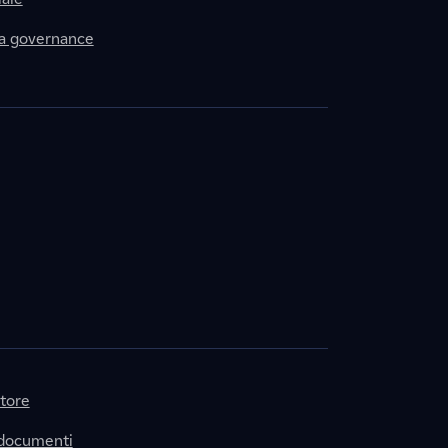
la governance
itore
 documenti