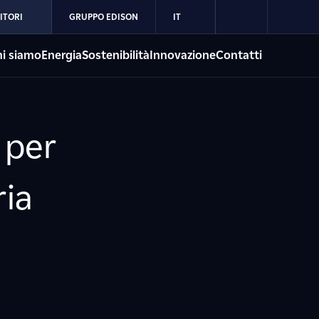
ITORI
GRUPPO EDISON
IT
i siamo
Energia
Sostenibilità
Innovazione
Contatti
 per
ria