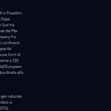
BEH e Poseidon
e Depa
o Sud tra
aree del Mar
ompany fra
i confinanti.
apacità
uove fonti di
mente a 120
 dall’European
ordinata all’a
i gas naturale
idoio si
(ITG),