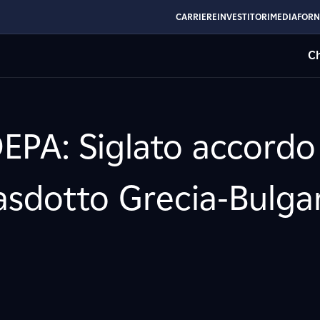
CARRIERE
INVESTITORI
MEDIA
FORN
Ch
DEPA: Siglato accordo
asdotto Grecia-Bulga