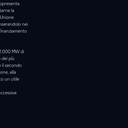
rappresenta
tarne la
L’Unione
inserendolo nei
 finanziamento
 12.000 MW di
 dei più
è il secondo
one, alla
to un utile
uccessive