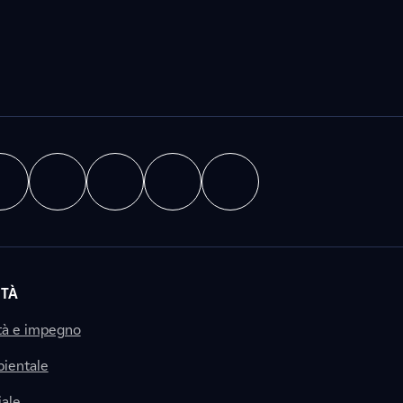
ITÀ
tà e impegno
ientale
ale