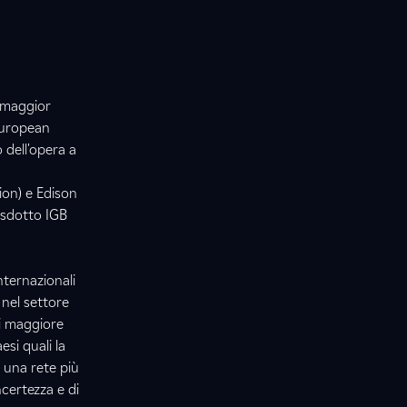
: maggior
'European
 dell'opera a
ion) e Edison
asdotto IGB
nternazionali
 nel settore
ci maggiore
si quali la
 una rete più
certezza e di