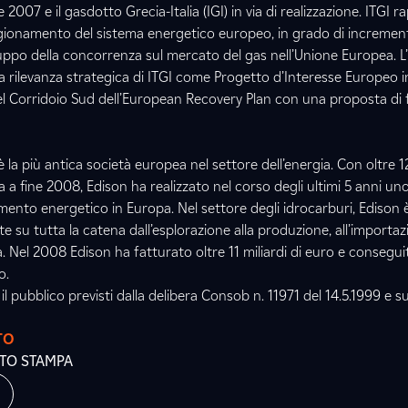
007 e il gasdotto Grecia-Italia (IGI) in via di realizzazione. ITGI 
gionamento del sistema energetico europeo, in grado di incremen
iluppo della concorrenza sul mercato del gas nell’Unione Europea. 
a rilevanza strategica di ITGI come Progetto d’Interesse Europeo 
del Corridoio Sud dell’European Recovery Plan con una proposta di
 la più antica società europea nel settore dell’energia. Con oltre
ta a fine 2008, Edison ha realizzato nel corso degli ultimi 5 anni uno
stimento energetico in Europa. Nel settore degli idrocarburi, Edison 
e su tutta la catena dall’esplorazione alla produzione, all’importazi
a. Nel 2008 Edison ha fatturato oltre 11 miliardi di euro e consegui
o.
il pubblico previsti dalla delibera Consob n. 11971 del 14.5.1999 e s
TO
ATO STAMPA