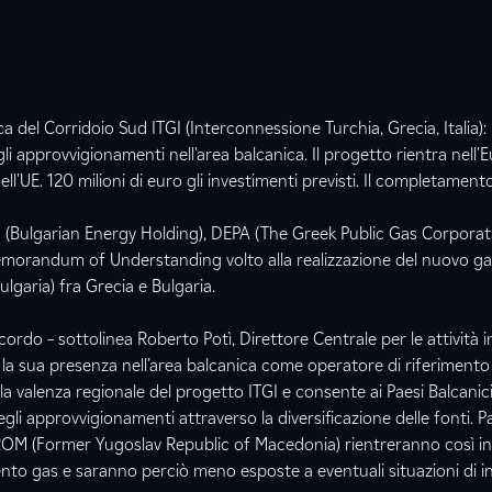
ca del Corridoio Sud ITGI (Interconnessione Turchia, Grecia, Italia)
i approvvigionamenti nell'area balcanica. Il progetto rientra nell
'UE. 120 milioni di euro gli investimenti previsti. Il completamento
EH (Bulgarian Energy Holding), DEPA (The Greek Public Gas Corporat
morandum of Understanding volto alla realizzazione del nuovo g
lgaria) fra Grecia e Bulgaria.
ordo – sottolinea Roberto Potì, Direttore Centrale per le attività i
la sua presenza nell’area balcanica come operatore di riferimento
 la valenza regionale del progetto ITGI e consente ai Paesi Balcani
li approvvigionamenti attraverso la diversificazione delle fonti. Pae
ROM (Former Yugoslav Republic of Macedonia) rientreranno così in
to gas e saranno perciò meno esposte a eventuali situazioni di in