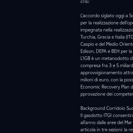
crisi.”
L’accordo siglato oggi a S
per la realizzazione dell’
impegnata nella realizzazi
Turchia, Grecia e Italia (I
Caspio e del Medio Orient
Edison, DEPA e BEH per la 
L’IGB è un metanodotto di
compresa fra 3 e 5 miliardi
approvvigionamento attrav
milioni di euro, con la poss
Economic Recovery Plan del
pprovazione dei competent
Background Corridoio Sud:
Il gasdotto ITGI consentirà 
all’anno dalle aree del Mar
articola in tre sezioni: la