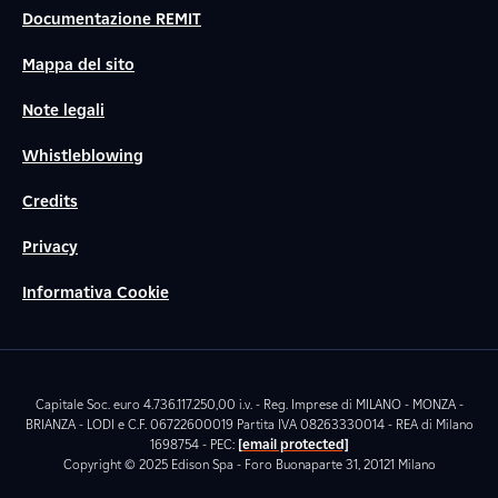
Documentazione REMIT
Mappa del sito
Note legali
Whistleblowing
Credits
Privacy
Informativa Cookie
Capitale Soc. euro 4.736.117.250,00 i.v. - Reg. Imprese di MILANO - MONZA -
BRIANZA - LODI e C.F. 06722600019 Partita IVA 08263330014 - REA di Milano
1698754 - PEC:
[email protected]
Copyright © 2025 Edison Spa - Foro Buonaparte 31, 20121 Milano