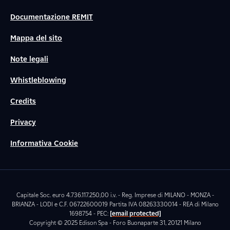
Documentazione REMIT
Mappa del sito
Note legali
Whistleblowing
Credits
Privacy
Informativa Cookie
Capitale Soc. euro 4.736.117.250,00 i.v. - Reg. Imprese di MILANO - MONZA -
BRIANZA - LODI e C.F. 06722600019 Partita IVA 08263330014 - REA di Milano
1698754 - PEC:
[email protected]
Copyright © 2025 Edison Spa - Foro Buonaparte 31, 20121 Milano