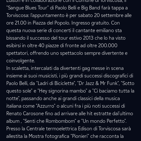
Edison e in collaborazione con il Comune di Torviscosa, il
"Sangue Blues Tour" di Paolo Belli e Big Band farà tappa a
Torviscosa: l'appuntamento è per sabato 20 settembre alle
ore 21.00 in Piazza del Popolo. Ingresso gratuito. Con
questa nuova serie di concerti il cantante emiliano sta
bissando il successo del tour estivo 2013 che lo ha visto
esibirsi in oltre 40 piazze di fronte ad oltre 200.000
spettatori, offrendo uno spettacolo sempre divertente e
coinvolgente.
In scaletta, intercalati da divertenti gag messe in scena
insieme ai suoi musicisti, i più grandi successi discografici di
Paolo Belli, da "Ladri di Biciclette", "Dr Jazz & Mr Funk", "Sotto
questo sole" e "Hey signorina mambo" a "Ci baciamo tutta la
notte", passando anche ai grandi classici della musica
italiana come "Azzurro" o alcuni fra i più noti successi di
Renato Carosone fino ad arrivare alle hit estratte dal'ultimo
album , "Senti che Rombombom" e "Un mondo Perfetto".
Presso la Centrale termoelettrica Edison di Torviscosa sarà
allestita la Mostra fotografica "Pionieri" che racconta la