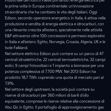
industriale del nostro Paese portando l'energia elettrica per
la prima volta in Europa continentale: un'innovazione
straordinaria che ha cambiato la vita degli italiani. Oggi
Edison, secondo operatore energetico in Italia, è attiva nella
produzione e vendita di energia elettrica e idrocarburi, con
una rilevante crescita all'estero, specialmente nelle attività
E&P attraverso oltre 100 concessioni e permessi esplorativi
in Italia e all'estero: Egitto, Norvegia, Croazia, Algeria, UK e le
Isole Falkland.
Nel settore elettrico Edison può contare su un parco di 47
centrali idroelettriche, 22 centrali termoelettriche, 32 campi
eolici, 9 campi fotovoltaici e 1 impianto a biomasse per una
potenza complessiva di 7.700 MW. Nel 2013 Edison ha
prodotto 18,7 TWh coprendo una quota di mercato pari al
7,9%.
Nel settore degli upstream, la società può contare su
riserve di idrocarburi per 360 milioni di barili d'olio
equivalente, comprese le riserve relative alla concessione di
Abu Qir, in Egitto. Il portafoglio di approvvigionamento gas