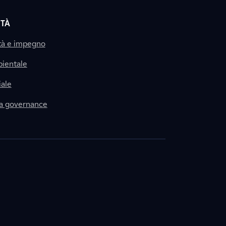
ITÀ
tà e impegno
ientale
ale
la governance