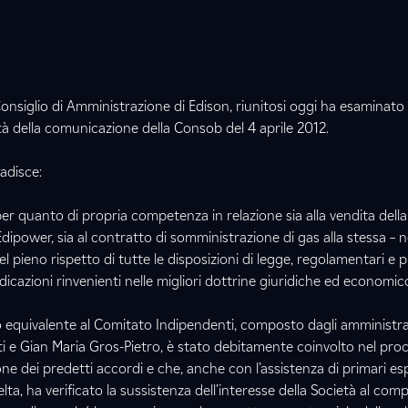
 Consiglio di Amministrazione di Edison, riunitosi oggi ha esaminato l
à della comunicazione della Consob del 4 aprile 2012.
badisce:
per quanto di propria competenza in relazione sia alla vendita della
dipower, sia al contratto di somministrazione di gas alla stessa – ne
el pieno rispetto di tutte le disposizioni di legge, regolamentari e 
ndicazioni rinvenienti nelle migliori dottrine giuridiche ed economico
ivo equivalente al Comitato Indipendenti, composto dagli amministra
i e Gian Maria Gros-Pietro, è stato debitamente coinvolto nel pro
e dei predetti accordi e che, anche con l’assistenza di primari esp
lta, ha verificato la sussistenza dell’interesse della Società al com