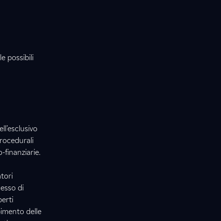
e possibili
ll’esclusivo
procedurali
-finanziarie.
tori
cesso di
erti
pimento delle