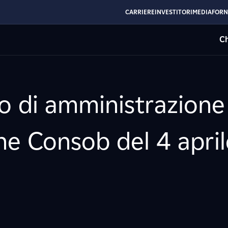
CARRIERE
INVESTITORI
MEDIA
FORN
Ch
io di amministrazion
ne Consob del 4 april