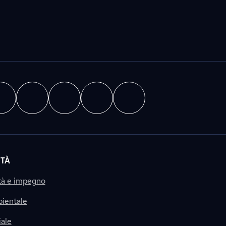
ITÀ
tà e impegno
ientale
ale