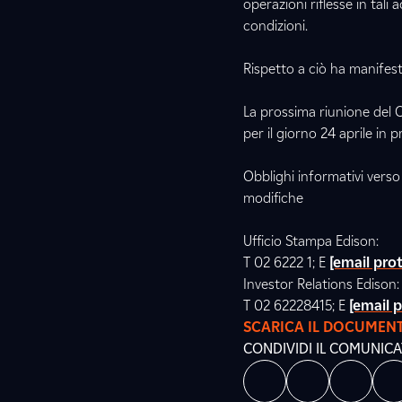
operazioni riflesse in tali
condizioni.
Rispetto a ciò ha manifest
La prossima riunione del Co
per il giorno 24 aprile in
Obblighi informativi verso 
modifiche
Ufficio Stampa Edison:
T 02 6222 1; E
[email pro
Investor Relations Ediso
T 02 62228415; E
[email 
SCARICA IL DOCUMEN
CONDIVIDI IL COMUNIC