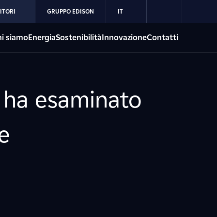
ITORI
GRUPPO EDISON
IT
i siamo
Energia
Sostenibilità
Innovazione
Contatti
e ha esaminato
e