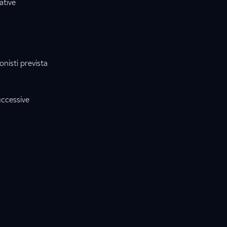
ative
onisti prevista
uccessive