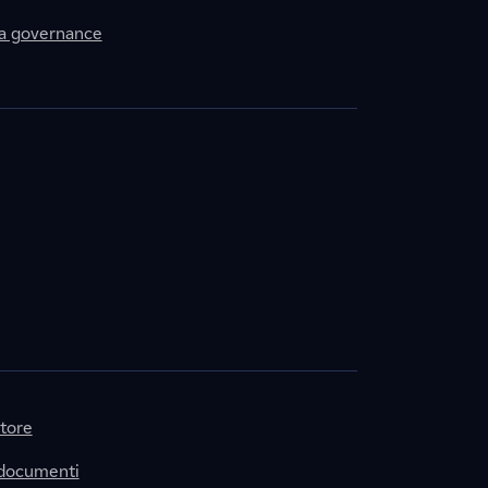
la governance
itore
 documenti