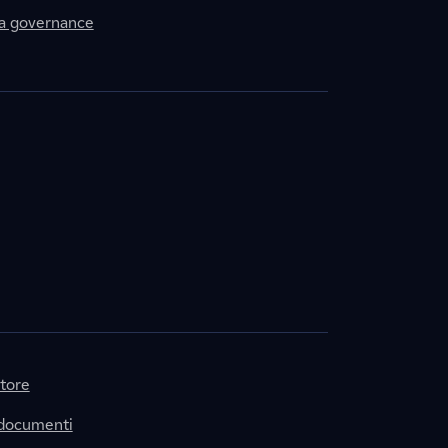
la governance
itore
 documenti