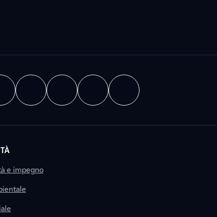
ITÀ
tà e impegno
ientale
ale