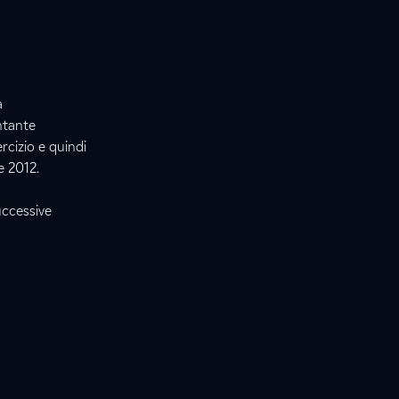
a
ntante
rcizio e quindi
e 2012.
uccessive