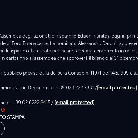
Assemblea degli azionisti di risparmio Edison, riunitasi oggi in prim
ede di Foro Buonaparte, ha nominato Alessandro Baroni rapprese
ni di risparmio. La durata dell’incarico è stata confermata in un ese
in carica fino all’assemblea che approverà il bilancio al 31 dicembr
il pubblico previsti dalla delibera Consob n. 11971 del 14.5.1999 e s
Communication Department +39 02 6222 7331 /
[email protected]
tment +39 02 6222 8415 /
[email protected]
TO
ATO STAMPA