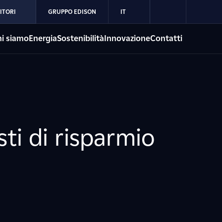
ITORI
GRUPPO EDISON
IT
i siamo
Energia
Sostenibilità
Innovazione
Contatti
ti di risparmio