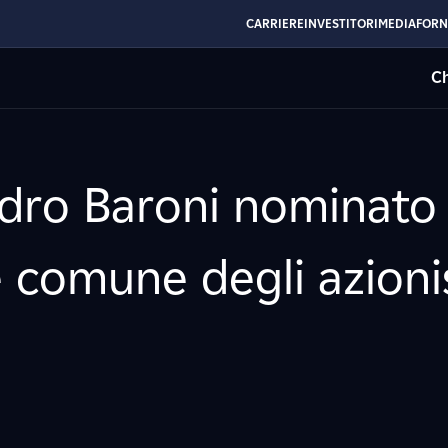
CARRIERE
INVESTITORI
MEDIA
FORN
Ch
ndro Baroni nominato
comune degli azionis