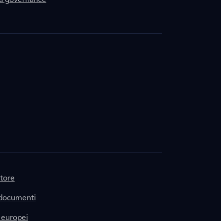
itore
 documenti
 europei