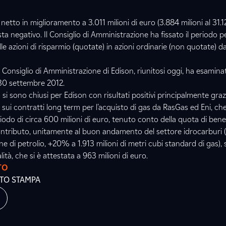
etto in miglioramento a 3.011 milioni di euro (3.884 milioni al 31.12
ta negativo. Il Consiglio di Amministrazione ha fissato il periodo pe
e azioni di risparmio (quotate) in azioni ordinarie (non quotate) da
 Consiglio di Amministrazione di Edison, riunitosi oggi, ha esamina
 30 settembre 2012.
 si sono chiusi per Edison con risultati positivi principalmente grazi
i sui contratti long term per l’acquisto di gas da RasGas ed Eni, c
riodo di circa 600 milioni di euro, tenuto conto della quota di benef
contributo, unitamente al buon andamento del settore idrocarburi 
one di petrolio, +20% a 1.913 milioni di metri cubi standard di gas), 
tà, che si è attestata a 963 milioni di euro.
TO
ATO STAMPA