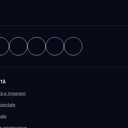
ITÀ
tà e impegno
ientale
ale
la governance