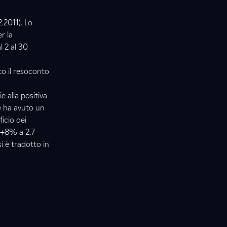
.2011). Lo
r la
l 2 al 30
to il resoconto
e alla positiva
he ha avuto un
icio dei
(+8% a 2,7
si è tradotto in