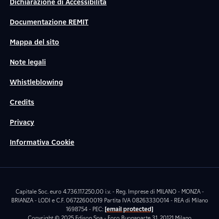
Dichiarazione di Accessibilità
Documentazione REMIT
Mappa del sito
Note legali
Whistleblowing
Credits
Privacy
Informativa Cookie
Capitale Soc. euro 4.736.117.250,00 i.v. - Reg. Imprese di MILANO - MONZA -
BRIANZA - LODI e C.F. 06722600019 Partita IVA 08263330014 - REA di Milano
1698754 - PEC:
[email protected]
Copyright © 2025 Edison Spa - Foro Buonaparte 31, 20121 Milano