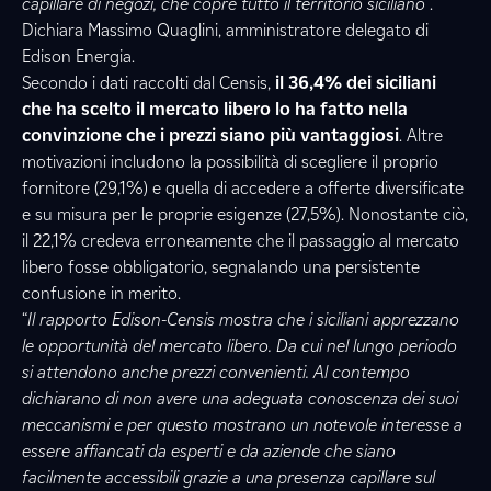
capillare di negozi, che copre tutto il territorio siciliano
”.
Dichiara Massimo Quaglini, amministratore delegato di
Edison Energia.
Secondo i dati raccolti dal Censis,
il 36,4% dei siciliani
che ha scelto il mercato libero lo ha fatto nella
convinzione che i prezzi siano più vantaggiosi
. Altre
motivazioni includono la possibilità di scegliere il proprio
fornitore (29,1%) e quella di accedere a offerte diversificate
e su misura per le proprie esigenze (27,5%). Nonostante ciò,
il 22,1% credeva erroneamente che il passaggio al mercato
libero fosse obbligatorio, segnalando una persistente
confusione in merito.
“
Il rapporto Edison-Censis mostra che i siciliani apprezzano
le opportunità del mercato libero. Da cui nel lungo periodo
si attendono anche prezzi convenienti. Al contempo
dichiarano di non avere una adeguata conoscenza dei suoi
meccanismi e per questo mostrano un notevole interesse a
essere affiancati da esperti e da aziende che siano
facilmente accessibili grazie a una presenza capillare sul