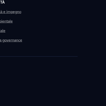
ITÀ
tà e impegno
ientale
ale
la governance