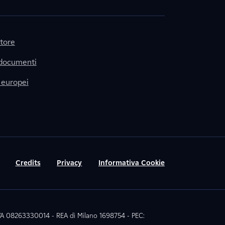
itore
 documenti
 europei
Credits
Privacy
Informativa Cookie
 IVA 08263330014 - REA di Milano 1698754 - PEC: