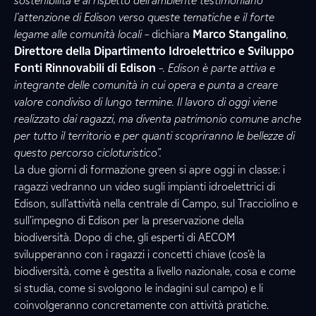
sostenibilità e al rispetto dell’ambiente testimoniano
l’attenzione di Edison verso queste tematiche e il forte
legame alle comunità locali –
dichiara
Marco Stangalino
,
Direttore della Dipartimento Idroelettrico e Sviluppo
Fonti Rinnovabili di Edison
–.
Edison è parte attiva e
integrante delle comunità in cui opera
e punta a creare
valore condiviso di lungo termine. Il lavoro di oggi viene
realizzato dai ragazzi, ma diventa patrimonio comune anche
per tutto il territorio e per quanti scopriranno le bellezze di
questo percorso cicloturistico”.
La due giorni di formazione green si apre oggi in classe: i
ragazzi vedranno un video sugli impianti idroelettrici di
Edison, sull’attività nella centrale di Campo, sul Tracciolino e
sull’impegno di Edison per la preservazione della
biodiversità. Dopo di che, gli esperti di AECOM
svilupperanno con i ragazzi i concetti chiave (cos’è la
biodiversità, come è gestita a livello nazionale, cosa e come
si studia, come si svolgono le indagini sul campo) e li
coinvolgeranno concretamente con attività pratiche.