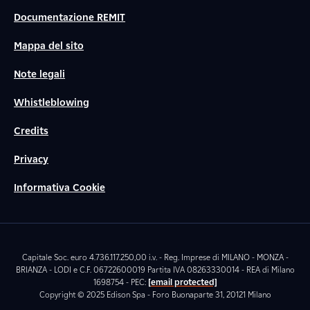
Documentazione REMIT
Mappa del sito
Note legali
Whistleblowing
Credits
Privacy
Informativa Cookie
Capitale Soc. euro 4.736.117.250,00 i.v. - Reg. Imprese di MILANO - MONZA -
BRIANZA - LODI e C.F. 06722600019 Partita IVA 08263330014 - REA di Milano
1698754 - PEC:
[email protected]
Copyright © 2025 Edison Spa - Foro Buonaparte 31, 20121 Milano