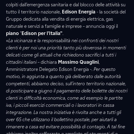
colpiti dall’emergenza sanitaria e dal blocco delle attività su
tutto il territorio nazionale,
Edison Energia
- la società del
Gruppo dedicata alla vendita di energia elettrica, gas
naturale e servizi a famiglie e imprese
– annuncia oggi il
piano
“
Edison per l’Italia”
.
«
La vicinanza e la responsabilità nei confronti dei nostri
clienti è per noi una priorità tanto più doverosa in momenti
delicati come gli attuali che richiedono sacrifici a tutti i
cittadini italiani
– dichiara
Massimo Quaglini
,
Amministratore Delegato Edison Energia -.
Per questo
motivo, in aggiunta a quanto già deliberato dalle autorità
competenti, abbiamo deciso, sull’intero territorio nazionale,
di posticipare a giugno il pagamento delle bollette dei nostri
clienti in difficoltà economica, come ad esempio le partite
iva, i piccoli esercizi commerciali o i lavoratori in cassa
integrazione. La nostra iniziativa è rivolta anche a tutti gli
over 65 che utilizzano il bollettino postale, per aiutarli a
rimanere a casa ed evitare possibilità di contagio. A tal fine
abbiamo inoltre rafforzato e ampliato gli strumenti di e-