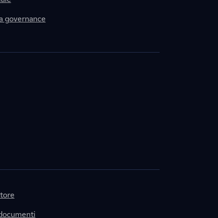
la governance
itore
 documenti