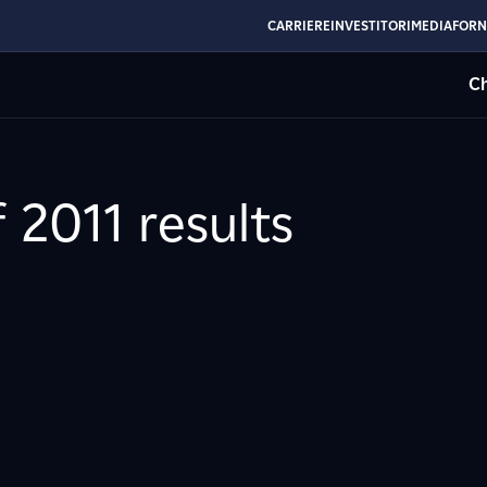
CARRIERE
INVESTITORI
MEDIA
FORN
Ch
f 2011 results