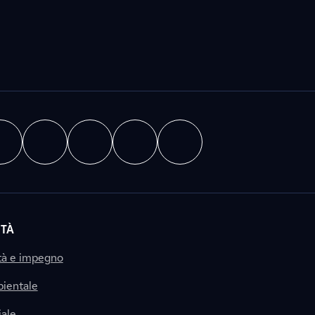
ITÀ
tà e impegno
ientale
ale