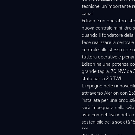
tecniche, un’importante re
canali.
Edison è un operatore stor
nuova centrale mini-idro s
quando il fondatore della
fece realizzare la centrale
centrali sullo stesso cors
tuttora operative e pienam
Edison ha una potenza com
grande taglia, 70 MW da 37
stata pari a 2,5 TWh.
L’impegno nelle rinnovabili
attraverso Alerion con 25
installata per una produzi
sarà impegnata nello svilu
asta competitiva indetta d
sostenibile della società 1
***