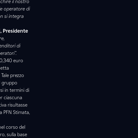
hire il nostro
le operatore di
n si integra
, Presidente
re,
nditori di
eratori”.
 0,340 euro
netta
. Tale prezzo
el gruppo
 in termini di
er ciascuna
iva risultasse
la PFN Stimata,
nel corso del
ltro, sulla base