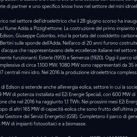
te di partner e uno specifico know how nel settore del mini idroel
ico nel settore dell’idroelettrico che il 28 giugno scorso ha inau
ul fiume Adda a Pizzighettone. La costruzione del primo impianto r
 Edison, Giuseppe Colombo, intuì la portata del cosiddetto carbon
 Bertini sulle sponde dell’Adda. Nell’arco di 20 anni furono costruit
o d’acqua che rappresentavano delle eccellenze italiane nel settor
ente funzionanti: Esterle (1913) e Semenza (1920). Oggi il parco id
plessiva di circa 1.100 MW: 1080 MW sono rappresentati da 35 im
 centrali mini idro. Nel 2016 la produzione idroelettrica complessi
 di Edison si estende anche all’energia eolica, settore in cui la soc
9 MW di potenza installata ed E2i Energie Speciali, con 600 MW di
one che nel 2016 ha raggiunto 1,1 TWh. Nei prossimi mesi E2i Energ
ppo di altri 165 MW di capacità eolica che sono frutto dell’ultima 
al Gestore dei Servizi Energetici (GSE). Completano il parco di gen
5 MW di impianti fotovoltaici e a biomasse.