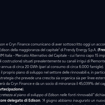
Edison e Cryn Finance comunicano di aver sottoscritto oggi un acco
1
 Edison della maggioranza del capitale
di Frendy Energy S.p.A. (
Fre
IM Italia – Mercato Alternativo del Capitale - cui fanno capo 15 imp
 di costruzione) situati prevalentemente su canali irrigui di Piemon
 annua di circa 20 GWh (pari al consumo di circa 6.000 famiglie)
proprio piano di sviluppo nel settore delle rinnovabili e, in partic
 strategia che prevede una crescita sia organica sia per linee ester
erà da Cryn Finance e da un socio di minoranza il 45,039% del cap
rtecipazione
).
etezza al piano di sviluppo di Edison nelle fonti rinnovabili”
dichia
ore delegato di Edison
.
“A giugno abbiamo inaugurato un nuov