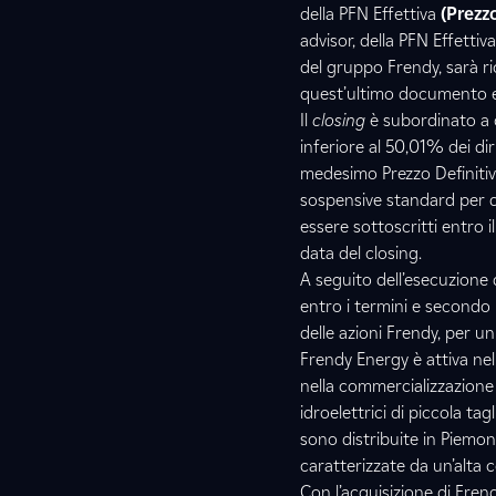
della PFN Effettiva
(Prezzo
advisor, della PFN Effetti
del gruppo Frendy, sarà ri
quest’ultimo documento en
Il
closing
è subordinato a 
inferiore al 50,01% dei dir
medesimo Prezzo Definitiv
sospensive standard per qu
essere sottoscritti entro 
data del closing.
A seguito dell’esecuzione 
entro i termini e secondo l
delle azioni Frendy, per un
Frendy Energy è attiva nel
nella commercializzazione 
idroelettrici di piccola ta
sono distribuite in Piemon
caratterizzate da un’alta c
Con l’acquisizione di Fren