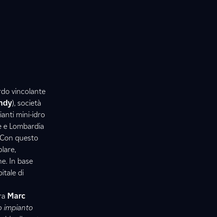
rdo vincolante
ndy
), società
ianti mini-idro
te e Lombardia
. Con questo
olare,
ne. In base
itale di
ra
Marc
o impianto