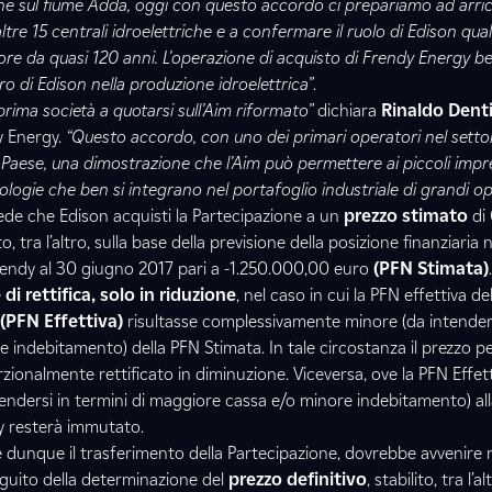
ne sul fiume Adda, oggi con questo accordo ci prepariamo ad arricc
tre 15 centrali idroelettriche e a confermare il ruolo di Edison qua
ore da quasi 120 anni. L’operazione di acquisto di Frendy Energy be
uro di Edison nella produzione idroelettrica”
.
prima società a quotarsi sull’Aim riformato”
dichiara
Rinaldo Denti
 Energy.
“Questo accordo, con uno dei primari operatori nel setto
 Paese, una dimostrazione che l’Aim può permettere ai piccoli impre
nologie che ben si integrano nel portafoglio industriale di grandi op
ede che Edison acquisti la Partecipazione a un
prezzo stimato
di
, tra l’altro, sulla base della previsione della posizione finanziaria 
endy al 30 giugno 2017 pari a -1.250.000,00 euro
(PFN Stimata)
 di rettifica, solo in riduzione
, nel caso in cui la PFN effettiva d
(PFN Effettiva)
risultasse complessivamente minore (da intendersi
 indebitamento) della PFN Stimata. In tale circostanza il prezzo p
ionalmente rettificato in diminuzione. Viceversa, ove la PFN Effett
endersi in termini di maggiore cassa e/o minore indebitamento) al
dy resterà immutato.
e dunque il trasferimento della Partecipazione, dovrebbe avvenire 
guito della determinazione del
prezzo definitivo
, stabilito, tra l’a