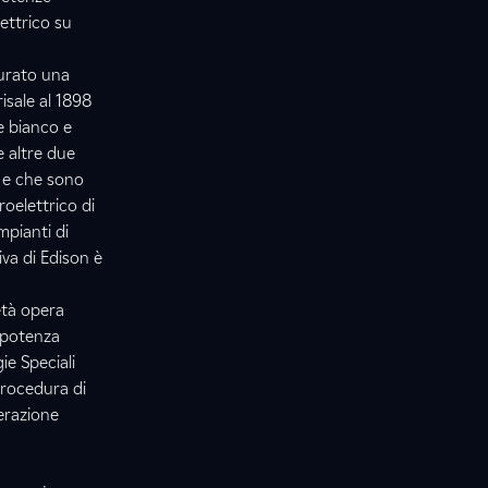
ettrico su
gurato una
isale al 1898
e bianco e
e altre due
e e che sono
roelettrico di
pianti di
va di Edison è
ietà opera
 potenza
ie Speciali
procedura di
erazione