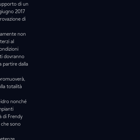
supporto di un
0 giugno 2017
provazione di
ivamente non
erzi al
ondizioni
sti dovranno
 partire dalla
n promuoverà,
la totalità
i-idro nonché
mpianti
tà di Frendy
a che sono
mpetenze