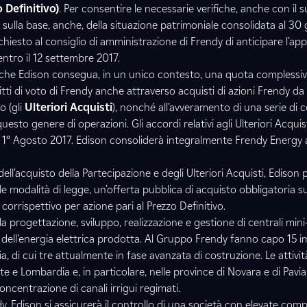
 Definitivo)
. Per consentire le necessarie verifiche, anche con il 
va sulla base, anche, della situazione patrimoniale consolidata al 3
chiesto al consiglio di amministrazione di Frendy di anticipare l’ap
tro il 12 settembre 2017.
che Edison consegua, in un unico contesto, una quota compless
itti di voto di Frendy anche attraverso acquisti di azioni Frendy da t
o (gli
Ulteriori Acquisti
), nonché all’avveramento di una serie di c
esto genere di operazioni. Gli accordi relativi agli Ulteriori Acqui
il 1° Agosto 2017. Edison consoliderà integralmente Frendy Energy a
dell’acquisto della Partecipazione e degli Ulteriori Acquisti, Ediso
e modalità di legge, un’offerta pubblica di acquisto obbligatoria sul
 corrispettivo per azione pari al Prezzo Definitivo.
la progettazione, sviluppo, realizzazione e gestione di centrali min
dell’energia elettrica prodotta. Al Gruppo Frendy fanno capo 15 i
glia, di cui tre attualmente in fase avanzata di costruzione. Le attivi
te e Lombardia e, in particolare, nelle province di Novara e di Pavi
oncentrazione di canali irrigui regimati.
dy, Edison si assicurerà il controllo di una società con elevate co