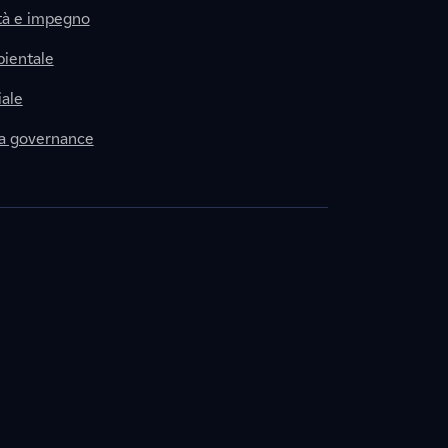
tà e impegno
ientale
ale
la governance