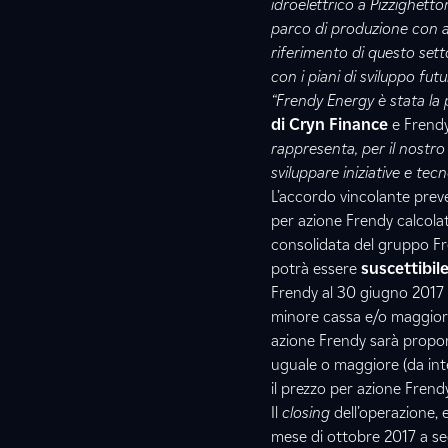
idroelettrico a
Pizzighetto
parco di produzione con al
riferimento di questo sett
con i piani di sviluppo fut
“Frendy Energy è stata la 
di Cryn Finance
e Frendy
rappresenta, per il nostro
sviluppare iniziative e tec
L’accordo vincolante prev
per azione Frendy calcolato
consolidata del gruppo Fr
potrà essere
suscettibile
Frendy al 30 giugno 2017
minore cassa e/o maggiore
azione Frendy sarà proporz
uguale o maggiore (da int
il prezzo per azione Fren
Il
closing
dell’operazione, 
mese di ottobre 2017 a se