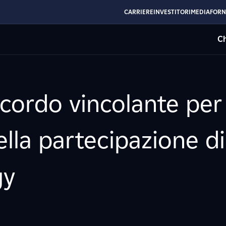
CARRIERE
INVESTITORI
MEDIA
FORN
Ch
cordo vincolante per 
ella partecipazione 
gy