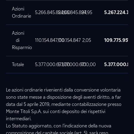
Azioni
5.266.845.824,00
5.266.845.824
97,95
5.267.224.71
5.
Ordinarie
Azioni
di
110.154.847,00
110.154.847
2,05
109.775.953,
10
Risparmio
Totale
5.377.000.671,00
5.377.000.671
100,00
5.377.000.67
5.
Le azioni ordinarie rivenienti dalla conversione volontaria
sono state messe a disposizione degli aventi diritto, a far
data dal 5 aprile 2019, mediante contabilizzazione presso
Monte Titoli S.p.A. sui conti deposito dei rispettivi
intermediari.
Lo Statuto aggiornato, con l’indicazione della nuova
composizione del capitale sociale (art. 5), sarà reso