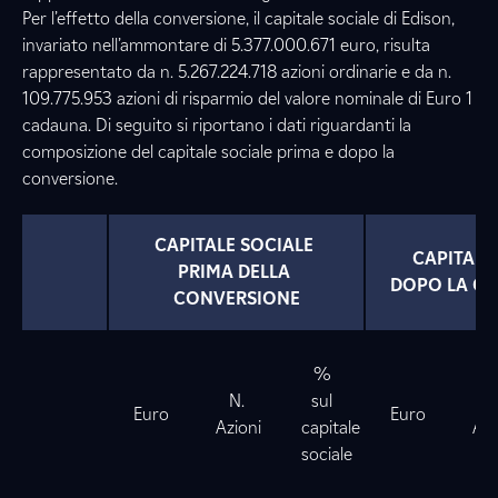
Per l’effetto della conversione, il capitale sociale di Edison,
invariato nell’ammontare di 5.377.000.671 euro, risulta
rappresentato da n. 5.267.224.718 azioni ordinarie e da n.
109.775.953 azioni di risparmio del valore nominale di Euro 1
cadauna. Di seguito si riportano i dati riguardanti la
composizione del capitale sociale prima e dopo la
conversione.
CAPITALE SOCIALE 
CAPITALE
PRIMA DELLA 
DOPO LA C
CONVERSIONE
%
N.
sul
N
Euro
Euro
Azioni
capitale
Azi
sociale