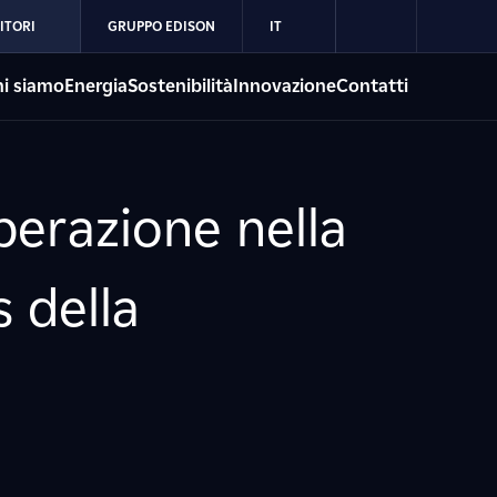
ITORI
GRUPPO EDISON
IT
i siamo
Energia
Sostenibilità
Innovazione
Contatti
erazione nella
 della