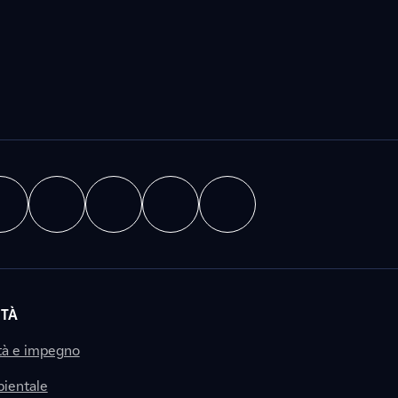
ITÀ
tà e impegno
ientale