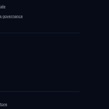
ale
la governance
itore