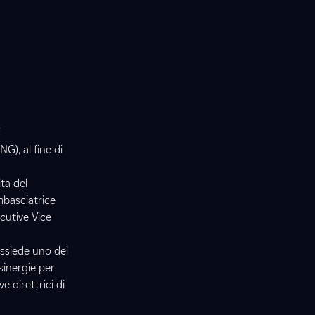
f
G), al fine di
ta del
mbasciatrice
cutive Vice
ossiede uno dei
 sinergie per
e direttrici di