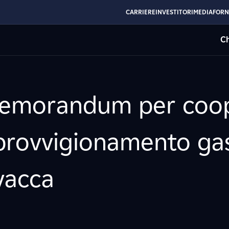
CARRIERE
INVESTITORI
MEDIA
FORN
Ch
Memorandum per coop
pprovvigionamento gas
vacca