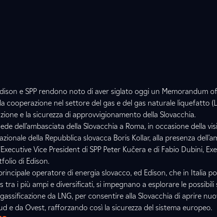
dison e SPP rendono noto di aver siglato oggi un Memorandum o
 cooperazione nel settore del gas e del gas naturale liquefatto (LN
azione e la sicurezza di approvvigionamento della Slovacchia.
sede dell’ambasciata della Slovacchia a Roma, in occasione della visi
azionale della Repubblica slovacca Boris Kollar, alla presenza dell’a
’Executive Vice President di SPP Peter Kučera e di Fabio Dubini, Exe
olio di Edison.
l principale operatore di energia slovacco, ed Edison, che in Italia p
s tra i più ampi e diversificati, si impegnano a esplorare le possibili
rigassificazione da LNG, per consentire alla Slovacchia di aprire nuov
 e da Ovest, rafforzando così la sicurezza del sistema europeo.