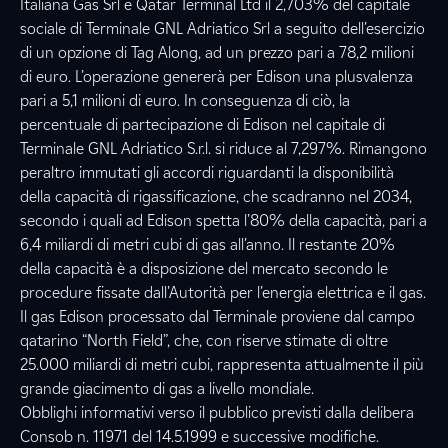
Italiana Gas Srl e Qatar Terminal Ltd il 2,703% del capitale
sociale di Terminale GNL Adriatico Srl a seguito dell’esercizio
di un opzione di Tag Along, ad un prezzo pari a 78,2 milioni
di euro. L’operazione genererà per Edison una plusvalenza
pari a 5,1 milioni di euro. In conseguenza di ciò, la
percentuale di partecipazione di Edison nel capitale di
Terminale GNL Adriatico S.r.l. si riduce al 7,297%. Rimangono
peraltro immutati gli accordi riguardanti la disponibilità
della capacità di rigassificazione, che scadranno nel 2034,
secondo i quali ad Edison spetta l’80% della capacità, pari a
6,4 miliardi di metri cubi di gas all’anno. Il restante 20%
della capacità è a disposizione del mercato secondo le
procedure fissate dall’Autorità per l’energia elettrica e il gas.
Il gas Edison processato dal Terminale proviene dal campo
qatarino “North Field”, che, con riserve stimate di oltre
25.000 miliardi di metri cubi, rappresenta attualmente il più
grande giacimento di gas a livello mondiale.
Obblighi informativi verso il pubblico previsti dalla delibera
Consob n. 11971 del 14.5.1999 e successive modifiche.