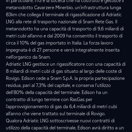
In particolare, ITG è la società che ha costruito e gestisce il
metanodotto Cavarzere Minerbio, un’infrastruttura lunga
83km che collega il terminale di rigassificazione di Adriatic
LNG alla rete di trasporto nazionale di Snam Rete Gas. Il
metanodotto ha una capacità di trasporto di 9,6 miliardi di
metri cubi all’anno e dal 2009 ha consentito il trasporto di
circa il 10% del gas importato in Italia. La forza lavoro
impegnata è di 27 persone e verrà integralmente inserita
nell’organico da Snam.
Adriatic LNG gestisce un rigassificatore con una capacità di
8 miliardi di metri cubi di gas situato al largo delle coste di
Rovigo. Edison cede a Snam S.p.A. la propria partecipazione
residua, pari al 7,3% del capitale, e conserva l’utilizzo
dell’80% della capacità del terminale. Edison ha un
contratto di lungo termine con RasGas per
l’approvvigionamento di gas da 6,4 miliardi di metri cubi
all’anno che viene trattato sul terminale di Rovigo.
Qualora Adriatic LNG sottoscrivesse nuovi contratti di
utilizzo della capacità del terminale, Edison avrà diritto a un