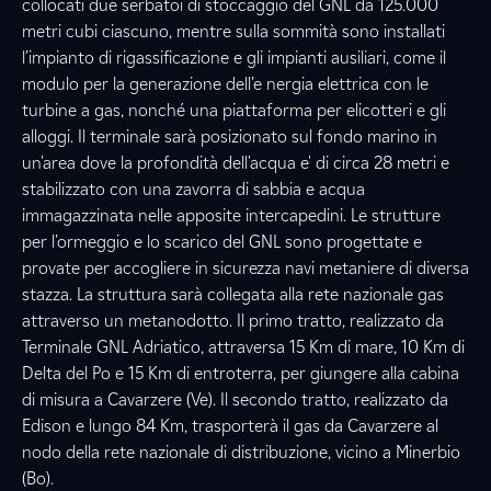
collocati due serbatoi di stoccaggio del GNL da 125.000
metri cubi ciascuno, mentre sulla sommità sono installati
l’impianto di rigassificazione e gli impianti ausiliari, come il
modulo per la generazione dell’e nergia elettrica con le
turbine a gas, nonché una piattaforma per elicotteri e gli
alloggi. Il terminale sarà posizionato sul fondo marino in
un'area dove la profondità dell'acqua e' di circa 28 metri e
stabilizzato con una zavorra di sabbia e acqua
immagazzinata nelle apposite intercapedini. Le strutture
per l’ormeggio e lo scarico del GNL sono progettate e
provate per accogliere in sicurezza navi metaniere di diversa
stazza. La struttura sarà collegata alla rete nazionale gas
attraverso un metanodotto. Il primo tratto, realizzato da
Terminale GNL Adriatico, attraversa 15 Km di mare, 10 Km di
Delta del Po e 15 Km di entroterra, per giungere alla cabina
di misura a Cavarzere (Ve). Il secondo tratto, realizzato da
Edison e lungo 84 Km, trasporterà il gas da Cavarzere al
nodo della rete nazionale di distribuzione, vicino a Minerbio
(Bo).