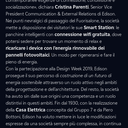
contemporanee esigenze di connessione, condivisione e
socializzazione»,
dichiara
Cristina Parenti
, Senior Vice
President Communication & External Relations di Edison.
Nei punti nevralgici di passaggio del Fuorisalone, la società
mette a disposizione dei visitatori le sue
Smart Station
: le
panchine intelligenti con
connessione wifi gratuita
, dove
potersi sedere per trovare un momento di relax e
ricaricare i device con l’energia rinnovabile dei
pannelli fotovoltaici
. Un modo per rigenerarsi e fare il
pieno di energia.
Con la partecipazione alla Design Week 2019, Edison
prosegue il suo percorso di
costruzione di un futuro di
energia sostenibile
attraverso un ruolo attivo negli ambiti
della progettazione e dell’architettura. Del resto, la società
ha avuto sin dalle sue origini una competenza e un ruolo
distintivi in questi ambiti. Fin dal 1930, con la realizzazione
della
Casa Elettrica
concepita dal Gruppo 7 e da Piero
Bottoni, Edison ha voluto mettere in luce le modificazioni
espresse da una società sempre più complessa, in continua