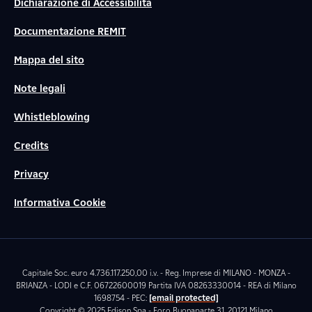
Dichiarazione di Accessibilità
Documentazione REMIT
Mappa del sito
Note legali
Whistleblowing
Credits
Privacy
Informativa Cookie
Capitale Soc. euro 4.736.117.250,00 i.v. - Reg. Imprese di MILANO - MONZA -
BRIANZA - LODI e C.F. 06722600019 Partita IVA 08263330014 - REA di Milano
1698754 - PEC:
[email protected]
Copyright © 2025 Edison Spa - Foro Buonaparte 31, 20121 Milano