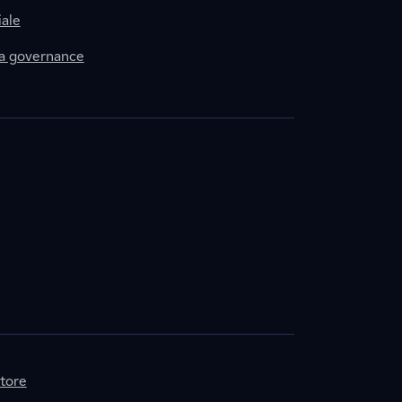
ale
la governance
itore