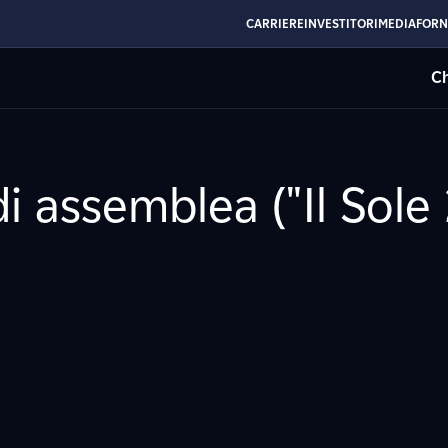
CARRIERE
INVESTITORI
MEDIA
FORN
Ch
 assemblea ("Il Sole