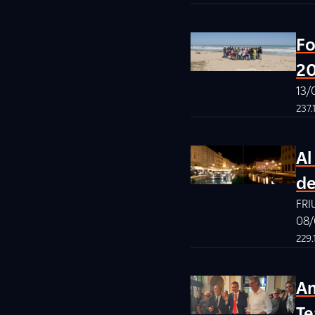
Fo
2
13/
237.
Al
de
FRI
08/
229.
Am
Te