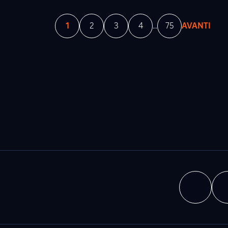
1
2
3
4
...
75
AVANTI