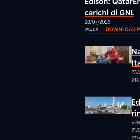
Edison: QatarEn
carichi di GNL
28/07/2026
DOWNLOAD P
294 KB
Na
It
23/
248
Ed
ri
VE
21/
261.