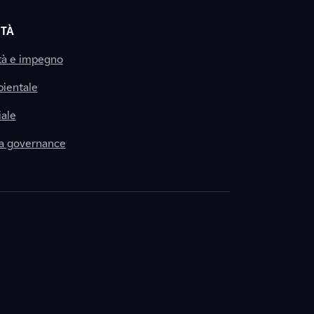
ITÀ
tà e impegno
ientale
ale
la governance