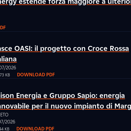
ergy estende forza maggiore a ulterior
DF
sce OASI: il progetto con Croce Rossa
aliana
07/2026
DOWNLOAD PDF
.73 KB
ison Energia e Gruppo Sapio: energia
nnovabile per il nuovo impianto di Mar
NETO
07/2026
DOWNLOAD PDF
44 KB