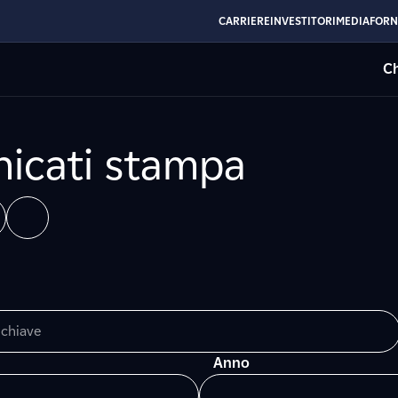
CARRIERE
INVESTITORI
MEDIA
FORN
Ch
icati stampa
Anno