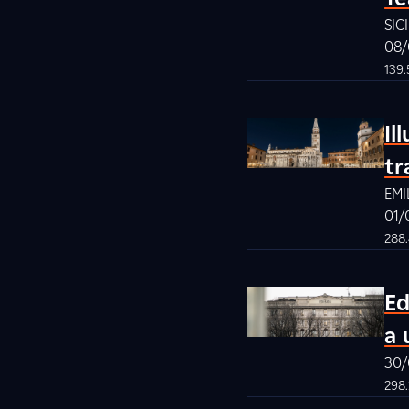
SIC
08/
139.
Il
tr
EMI
01/
288
Ed
a 
30/
298