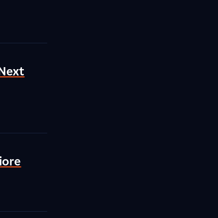
 Next
iore