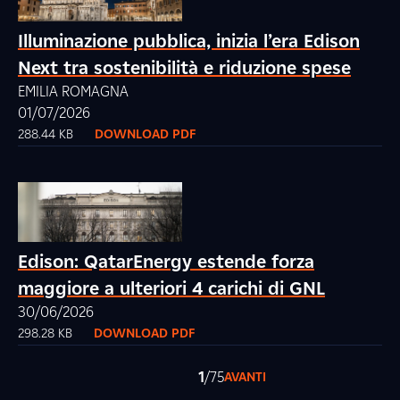
Illuminazione pubblica, inizia l’era Edison
Next tra sostenibilità e riduzione spese
EMILIA ROMAGNA
01/07/2026
288.44 KB
DOWNLOAD PDF
Edison: QatarEnergy estende forza
maggiore a ulteriori 4 carichi di GNL
30/06/2026
298.28 KB
DOWNLOAD PDF
1
/75
AVANTI