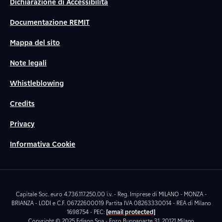
Dichiarazione di Accessibilità
Documentazione REMIT
Mappa del sito
Note legali
Whistleblowing
Credits
Privacy
Informativa Cookie
Capitale Soc. euro 4.736.117.250,00 i.v. - Reg. Imprese di MILANO - MONZA -
BRIANZA - LODI e C.F. 06722600019 Partita IVA 08263330014 - REA di Milano
1698754 - PEC:
[email protected]
Copyright © 2025 Edison Spa - Foro Buonaparte 31, 20121 Milano