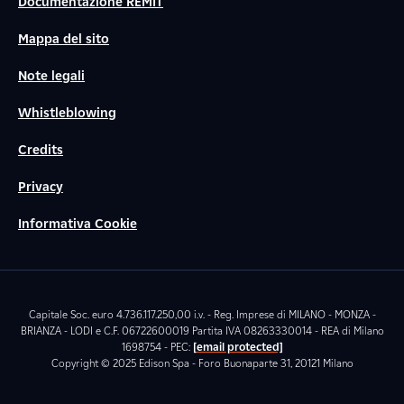
Documentazione REMIT
Mappa del sito
Note legali
Whistleblowing
Credits
Privacy
Informativa Cookie
Capitale Soc. euro 4.736.117.250,00 i.v. - Reg. Imprese di MILANO - MONZA -
BRIANZA - LODI e C.F. 06722600019 Partita IVA 08263330014 - REA di Milano
1698754 - PEC:
[email protected]
Copyright © 2025 Edison Spa - Foro Buonaparte 31, 20121 Milano